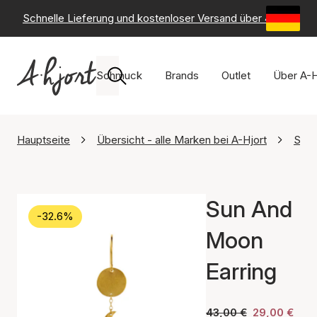
Schnelle Lieferung und kostenloser Versand über 49 €
-
6
Schmuck
Brands
Outlet
Über A-H
Hauptseite
Übersicht - alle Marken bei A-Hjort
STIN
Sun And
-32.6%
Moon
Earring
43,00 €
29,00 €