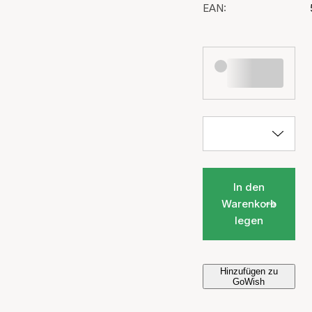
EAN:
In den
Warenkorb
legen
Hinzufügen zu
GoWish