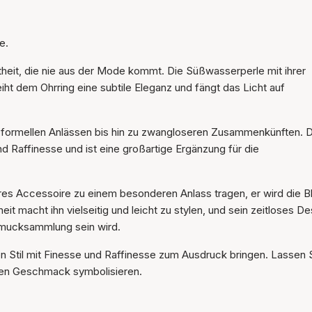
Der Artikel wurde in den
Warenkorb gelegt
e.
htheit, die nie aus der Mode kommt. Die Süßwasserperle mit ihrer
iht dem Ohrring eine subtile Eleganz und fängt das Licht auf
on formellen Anlässen bis hin zu zwangloseren Zusammenkünften. D
d Raffinesse und ist eine großartige Ergänzung für die
eres Accessoire zu einem besonderen Anlass tragen, er wird die B
t macht ihn vielseitig und leicht zu stylen, und sein zeitloses De
chmucksammlung sein wird.
n Stil mit Finesse und Raffinesse zum Ausdruck bringen. Lassen 
llen Geschmack symbolisieren.