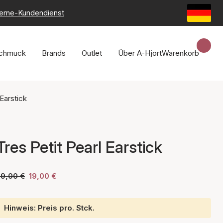
erne-Kundendienst
chmuck
Brands
Outlet
Über A-Hjort
Warenkorb
 Earstick
Tres Petit Pearl Earstick
29,00 €
19,00 €
Hinweis: Preis pro. Stck.