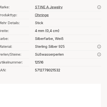
arke:
STINE A Jewelry
rodukttyp:
Ohrringe
ehr Details:
Stick
reite:
4 mm (0,4 cm)
arbe:
Silberfarbe, Weiß
aterial:
Sterling Silber 925
erlen/Steine:
Süßwasserperlen
rtikelnummer:
12516
EAN:
5712778021532
Auswahl der Farbe