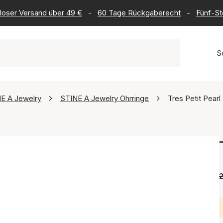
loser Versand über 49 €
-
60 Tage Rückgaberecht
-
Fünf-St
S
E A Jewelry
STINE A Jewelry Ohrringe
Tres Petit Pearl