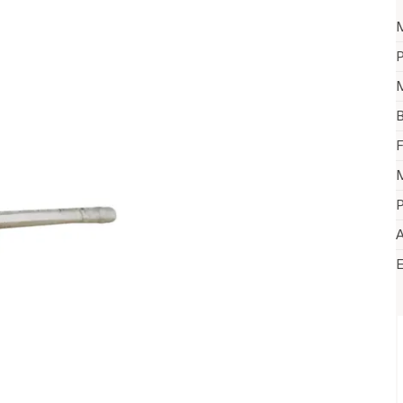
M
P
M
B
F
M
P
A