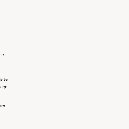
ie
licke
sign
Sie