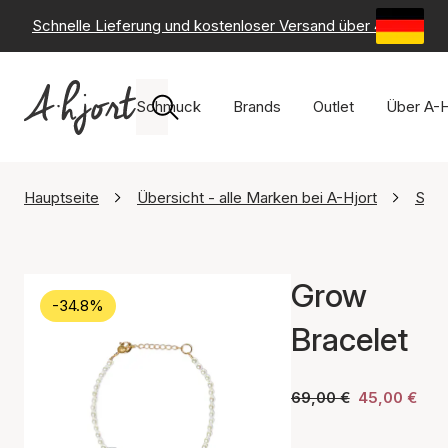
Schnelle Lieferung und kostenloser Versand über 49 €
-
6
Schmuck
Brands
Outlet
Über A-H
Hauptseite
Übersicht - alle Marken bei A-Hjort
Sore
Grow
-34.8%
Bracelet
69,00 €
45,00 €